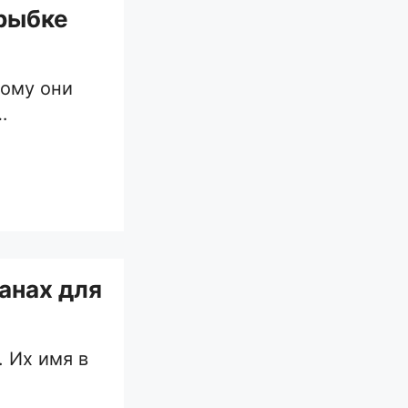
 рыбке
тому они
…
анах для
. Их имя в