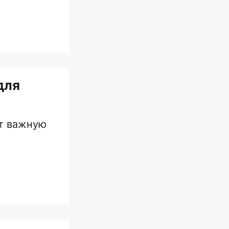
для
ет важную