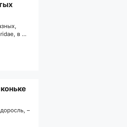
атых
азных,
idae, в …
 коньке
доросль, –