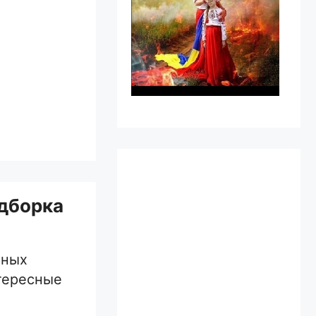
одборка
чных
тересные