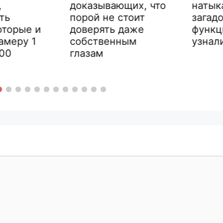
доказывающих, что
натыкал
порой не стоит
загадочн
орые и
доверять даже
функция
еру 1
собственным
узнали в
глазам