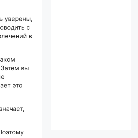
ь уверены,
оводить с
влечений в
таком
 Затем вы
не
ает это
значает,
 Поэтому