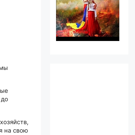
 мы
мые
 до
хозяйств,
я на свою