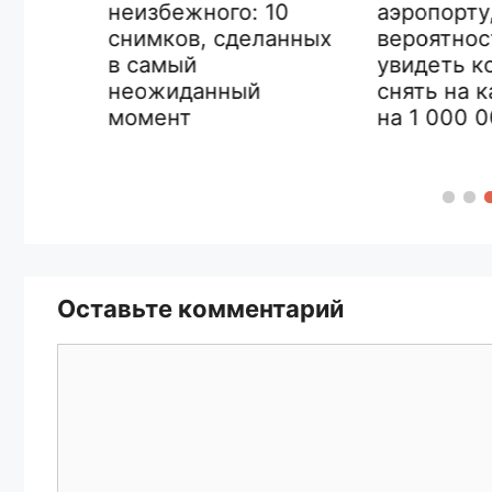
аэропорту,
неизбежного: 10
ак
вероятность
снимков, сделанных
я
увидеть кот
в самый
снять на кам
неожиданный
на 1 000 000
момент
Оставьте комментарий
Комментарий