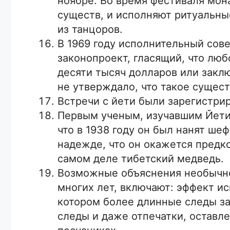
ноябре. Во время фестиваля мо
существ, и исполняют ритуальны
из танцоров.
В 1969 году исполнительный сов
законопроект, гласящий, что люб
десяти тысяч долларов или заклю
не утверждало, что такое сущес
Встречи с йети были зарегистри
Первым ученым, изучавшим Йети
что в 1938 году он был нанят ш
надежде, что он окажется предк
самом деле тибетский медведь.
Возможные объяснения необычно
многих лет, включают: эффект ис
котором более длинные следы з
следы и даже отпечатки, остав