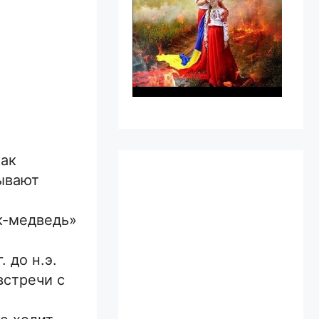
как
ывают
к-медведь»
 до н.э.
встречи с