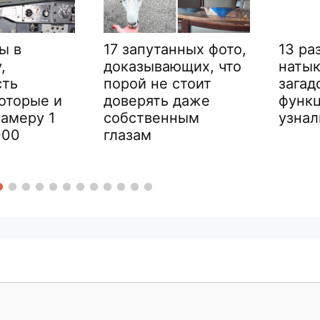
17 запутанных фото,
13 раз, 
доказывающих, что
натыкал
порой не стоит
загадочн
орые и
доверять даже
функция
еру 1
собственным
узнали в
глазам