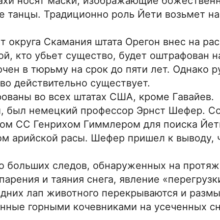
нахи носят маски, изображающие божествен
е танцы. Традиционно роль Йети возьмет на
ет округа Скамания штата Орегон внес на ра
ой, кто убьет существо, будет оштрафован н
чен в тюрьму на срок до пяти лет. Однако 
тво действительно существует.
рованы во всех штатах США, кроме Гавайев.
, был немецкий профессор Эрнст Шефер. С
ефом СС Генрихом Гиммлером для поиска Йет
ом арийской расы. Шефер пришел к выводу, ч
 больших следов, обнаруженных на протя
парения и таяния снега, явление «перегрузк
адних лап животного перекрываются и разм
ленные горными кочевниками на усеченных 