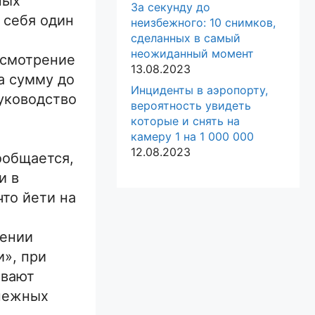
ных
За секунду до
 себя один
неизбежного: 10 снимков,
сделанных в самый
неожиданный момент
ссмотрение
13.08.2023
а сумму до
Инциденты в аэропорту,
руководство
вероятность увидеть
которые и снять на
камеру 1 на 1 000 000
12.08.2023
ообщается,
и в
то йети на
жении
и», при
ывают
снежных