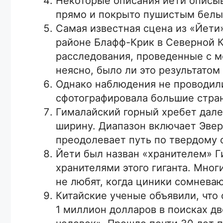
Некоторые описания йети описыв
прямо и покрыто пушистым белы
Самая известная сцена из «Йети
районе Блафф-Крик в Северной 
расследования, проведенные с мо
неясно, было ли это результато
Однако наблюдения не проводили
сфотографировала большие стран
Гималайский горный хребет дале
ширину. Диапазон включает Эвер
преодолевает путь по твердому с
Йети был назван «хранителем» Г
хранителями этого гиганта. Мно
не любят, когда циники сомневаю
Китайские ученые объявили, что
1 миллион долларов в поисках дв