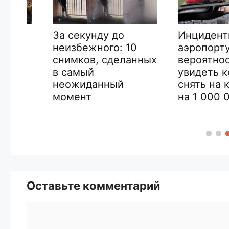
Инциденты в
За секунду до
аэропорту,
неизбежного: 10
ак
вероятность
снимков, сделанных
я
увидеть кот
в самый
снять на кам
неожиданный
на 1 000 000
момент
Оставьте комментарий
Комментарий