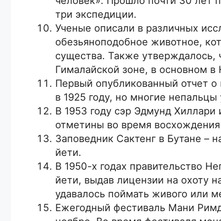
человек». Прошло почти 30 лет п
три экспедиции.
Ученые описали в различных исс
обезьяноподобное животное, кот
существа. Также утверждалось, 
Гималайской зоне, в основном в 
Первый опубликованный отчет о 
в 1925 году, но многие непальцы
В 1953 году сэр Эдмунд Хиллари
отметины во время восхождения 
Заповедник Сактенг в Бутане – 
йети.
В 1950-х годах правительство Н
йети, выдав лицензии на охоту н
удавалось поймать живого или м
Ежегодный фестиваль Мани Римду