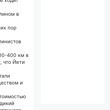
е ходит
лином в
сих пор
пинистов
00-400 км в
, что Йети
тали
ществом и
стоимостью
«дикий