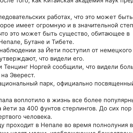
осле того, как Китайская академия наук пр
ледовательских работах, что это может быт
орое имеет огромную и в значительной сте
что это может быть существо, обитающее в
Непале, Бутане и Тибете.
наблюдении за Йети поступил от немецкого
 утверждают, что видели его.
 и Тенцинг Норгей сообщили, что видели бол
на Эверест.
национальный парк, официально посвященны
епала воплотило в жизнь все более популярн
а йети за 400 фунтов стерлингов. До сих пор
ертвого человека.
 проходит в Непале во время полнолуния в