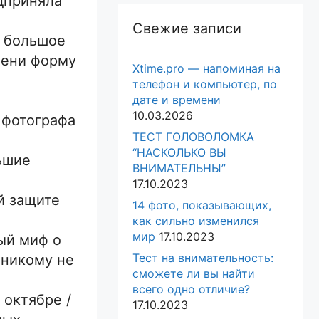
едприняла
Свежие записи
ь большое
пени форму
Xtime.pro — напоминая на
телефон и компьютер, по
дате и времени
10.03.2026
 фотографа
ТЕСТ ГОЛОВОЛОМКА
“НАСКОЛЬКО ВЫ
ьшие
ВНИМАТЕЛЬНЫ”
17.10.2023
й защите
14 фото, показывающих,
как сильно изменился
мир
17.10.2023
ый миф о
Тест на внимательность:
 никому не
сможете ли вы найти
всего одно отличие?
 октябре /
17.10.2023