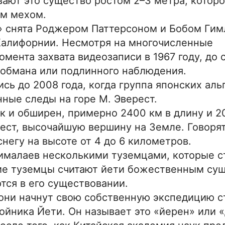
ают это существо ростом 2–3 метра, которо
м мехом.
» снята Роджером Паттерсоном и Бобом Гим
Калифорнии. Несмотря на многочисленные
мента захвата видеозаписи в 1967 году, до 
м обмана или подлинного наблюдения.
сь до 2008 года, когда группа японских аль
ные следы на горе М. Эверест.
к и обширен, примерно 2400 км в длину и 2
ест, высочайшую вершину на Земле. Говорят
негу на высоте от 4 до 6 километров.
ималаев несколькими туземцами, которые с
гие туземцы считают йети божественным су
тся в его существовании.
 они начнут свою собственную экспедицию 
ойника Йети. Он называет это «йерен» или 