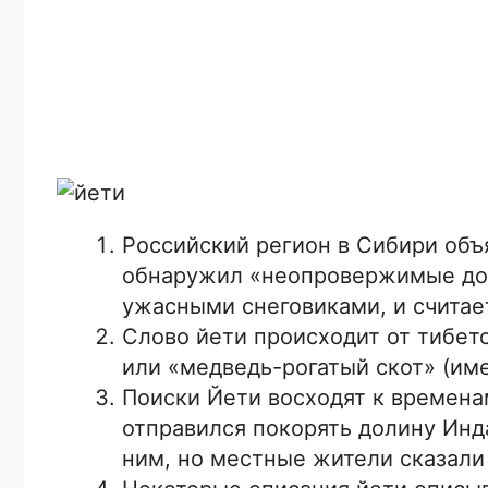
Российский регион в Сибири объя
обнаружил «неопровержимые дока
ужасными снеговиками, и считает
Слово йети происходит от тибет
или «медведь-рогатый скот» (име
Поиски Йети восходят к временам
отправился покорять долину Инда
ним, но местные жители сказали 