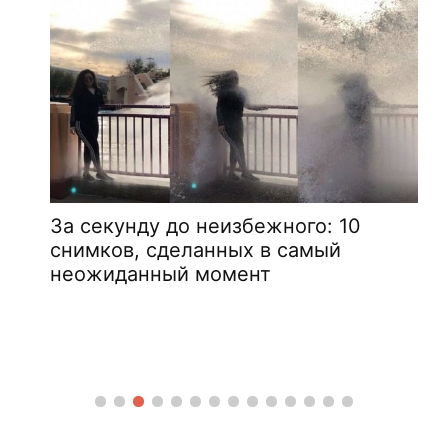
И
За секунду до неизбежного: 10
в
снимков, сделанных в самый
с
неожиданный момент