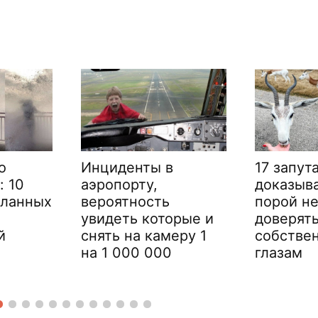
17 запутанных фото,
13 раз, 
доказывающих, что
натыкал
порой не стоит
загадочн
орые и
доверять даже
функция
еру 1
собственным
узнали в
глазам