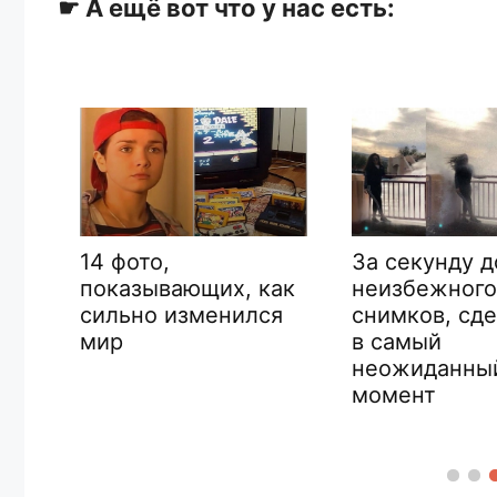
☛ А ещё вот что у нас есть:
Инциденты в
За секунду до
аэропорту,
неизбежного: 10
ак
вероятность
снимков, сделанных
я
увидеть кот
в самый
снять на кам
неожиданный
на 1 000 000
момент