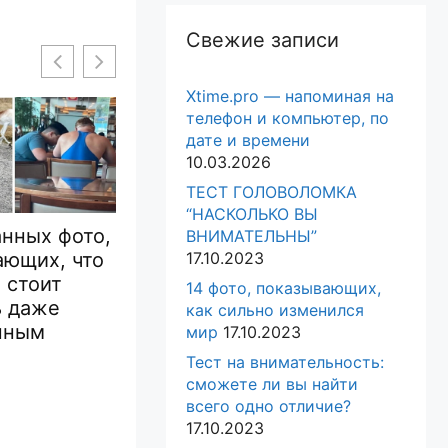
Свежие записи
Xtime.pro — напоминая на
телефон и компьютер, по
дате и времени
10.03.2026
ТЕСТ ГОЛОВОЛОМКА
“НАСКОЛЬКО ВЫ
когда люди
17 настолько
ВНИМАТЕЛЬНЫ”
ись на
смешных
17.10.2023
17 ф
ые штуки, о
автомобилей, что их
14 фото, показывающих,
кот
х которых
было невозможно
как сильно изменился
хули
 Сети
не
мир
17.10.2023
хозя
сфотографировать
Тест на внимательность:
им в
сможете ли вы найти
всего одно отличие?
17.10.2023