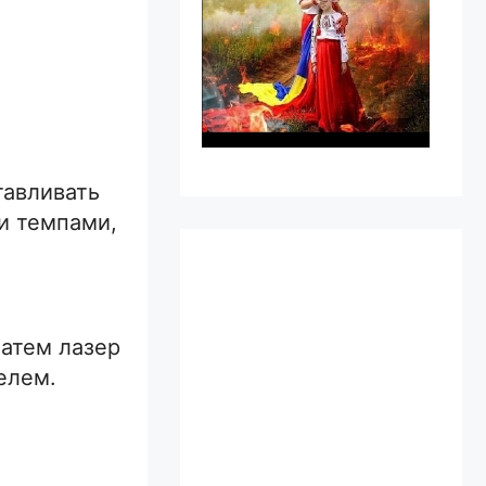
тавливать
ми темпами,
атем лазер
елем.