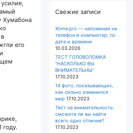
 усилия,
Самый
Свежие записи
у Хумабона
ко
Xtime.pro — напоминая на
телефон и компьютер, по
 в
дате и времени
жгли его
10.03.2026
и
ТЕСТ ГОЛОВОЛОМКА
ющем
“НАСКОЛЬКО ВЫ
ВНИМАТЕЛЬНЫ”
17.10.2023
14 фото, показывающих,
как сильно изменился
мир
17.10.2023
Тест на внимательность:
сможете ли вы найти
нрике,
всего одно отличие?
 году.
17.10.2023