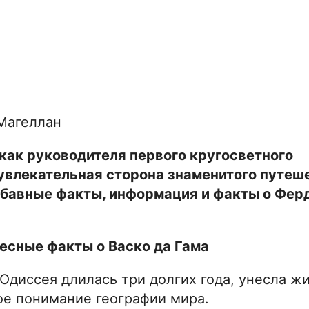
как руководителя первого кругосветного
 увлекательная сторона знаменитого путеш
забавные факты, информация и факты о Фер
есные факты о Васко да Гама
 Одиссея длилась три долгих года, унесла ж
ое понимание географии мира.