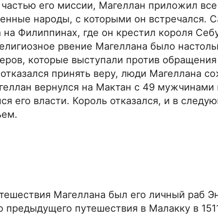
 частью его миссии, Магеллан приложил все
ренные народы, с которыми он встречался. 
 на Филиппинах, где он крестил короля Себ
Религиозное рвение Магеллана было настоль
деров, которые выступали против обращения
 отказался принять веру, люди Магеллана со
геллан вернулся на Мактан с 49 мужчинами 
ся его власти. Король отказался, и в следу
ьем.
тешествия Магеллана был его личный раб Э
о предыдущего путешествия в Малакку в 1511