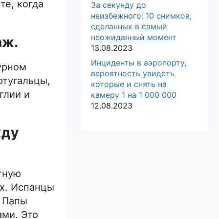
те, когда
За секунду до
неизбежного: 10 снимков,
сделанных в самый
неожиданный момент
аж.
13.08.2023
Инциденты в аэропорту,
урном
вероятность увидеть
ртугальцы,
которые и снять на
глии и
камеру 1 на 1 000 000
12.08.2023
жду
тную
ех. Испанцы
а Папы
ами. Это