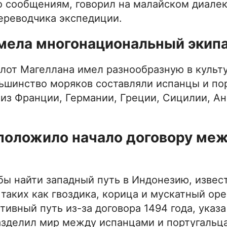
 сообщениям, говорил на малайском диалек
ереводчика экспедиции.
имела многонациональный экип
флот Магеллана имел разнообразную в культ
шинство моряков составляли испанцы и по
 из Франции, Германии, Греции, Сицилии, Ан
 положило начало договору ме
бы найти западный путь в Индонезию, извес
таких как гвоздика, корица и мускатный ор
тивный путь из-за договора 1494 года, указ
азделил мир между испанцами и португальц