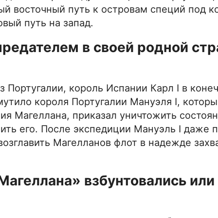
ый восточный путь к островам специй под к
вый путь на запад.
предателем в своей родной стр
 Португалии, король Испании Карл I в коне
мутило короля Португалии Мануэля I, котор
ния Магеллана, приказал уничтожить состоя
ить его. После экспедиции Мануэль I даже 
возглавить Магелланов флот в надежде захв
Магеллана» взбунтовались или