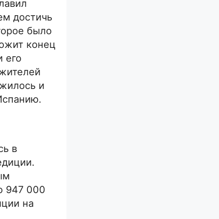
главил
ем достичь
торое было
ложит конец
и его
 жителей
лжилось и
Испанию.
сь в
едиции.
ым
о 947 000
иции на