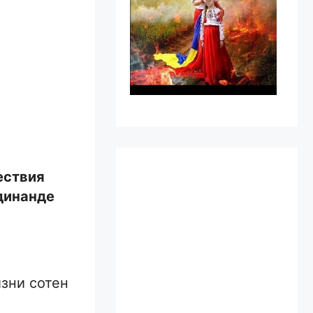
ествия
динанде
изни сотен