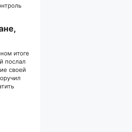
онтроль
ане,
чном итоге
ый послал
ние своей
поручил
атить