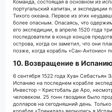
Команда, состоящая в основном из испа
португальский капитан, и экспедиции 
Тихого океана. Первое из этих неудав
более опасным. Опасаясь, что одержи
его экспедиции, в апреле 1520 года тр
последователи в конце концов предот
острова, когда он заметил, что они п
позже, когда корабль «Сан-Антонио» 
10. Возвращение в Испанию
6 сентября 1522 года Хуан Себастьян 
Испанию на последнем корабле экспеди
Инвестор – Кристобаль де Аро, несмотр
человеком. 25 тонн гвоздики было про
долларов на сегодняшний день. Только
корабле «Тринидад» вернулись в Испан