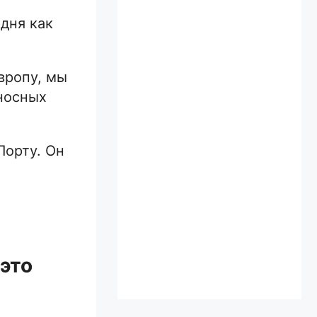
дня как
вропу, мы
носных
Порту. Он
это