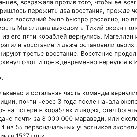
нцев, возражала против того, чтобы ее воз
пришлось пережить два восстания, прежде ч
шихся восстаний было быстро рассеяно, но в
мость Магеллана выходом в Тихий океан по
и из его пяти кораблей вернулись. Магеллан 
вратили восстание и даже остановили двоих
ланируют третье восстание. Восстание продо
покинул флот и преждевременно вернулся в 
.
Эльканьо и остальная часть команды вернули
ции, почти через 3 года после начала эксп
я на потери в кораблях и людях, стал богат
дано почти за 8 000 000 мараведи, или окол
 4 из 55 первоначальных участников экспед
ию в 1527 году.