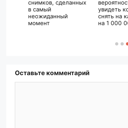
вероятность
снимков, сделанных
я
увидеть кот
в самый
снять на кам
неожиданный
на 1 000 000
момент
Оставьте комментарий
Комментарий