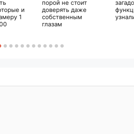
порой не стоит
загадочн
орые и
доверять даже
функция
еру 1
собственным
узнали в
глазам