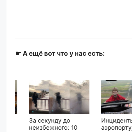
☛ А ещё вот что у нас есть:
Инциденты в
За секунду до
аэропорту,
неизбежного: 10
ак