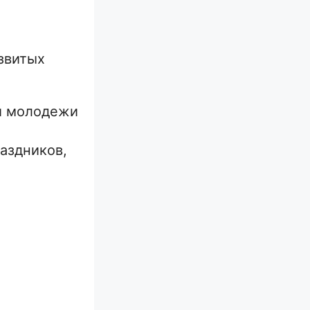
азвитых
ди молодежи
аздников,