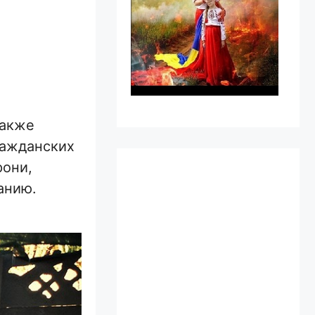
также
ражданских
рони,
анию.