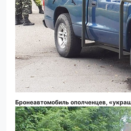
Бронеавтомобиль ополченцев, «украш