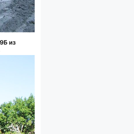
9Б из
»