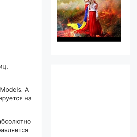
иц,
Models. А
ируется на
 абсолютно
равляется