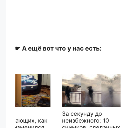
☛ А ещё вот что у нас есть:
Инциденты в
За секунду до
аэропорту,
неизбежного: 10
ак
вероятность
снимков, сделанных
я