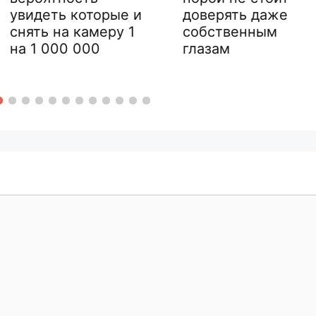
орые и
доверять даже
функция
еру 1
собственным
узнали в
глазам