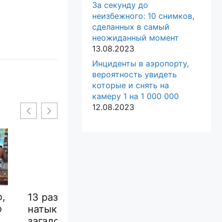
За секунду до
неизбежного: 10 снимков,
сделанных в самый
неожиданный момент
13.08.2023
Инциденты в аэропорту,
вероятность увидеть
которые и снять на
камеру 1 на 1 000 000
12.08.2023
когда люди
17 настолько
ись на
смешных
17 ф
ые штуки, о
автомобилей, что их