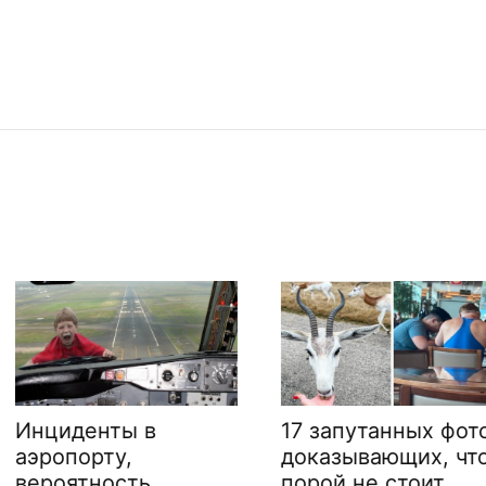
17 запутанных фото,
13 раз, 
доказывающих, что
натыкал
порой не стоит
загадочн