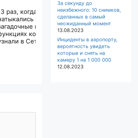
За секунду до
неизбежного: 10 снимков,
когда люди
17 настолько
сделанных в самый
ись на
смешных
17 ф
неожиданный момент
ые штуки, о
автомобилей, что их
кот
13.08.2023
х которых
было невозможно
хули
Инциденты в аэропорту,
 Сети
не
хозя
вероятность увидеть
сфотографировать
им в
которые и снять на
камеру 1 на 1 000 000
12.08.2023