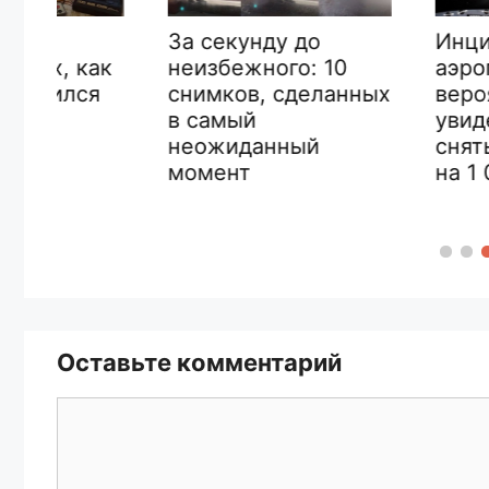
Инциденты в
За секунду до
аэропорту,
неизбежного: 10
ак
вероятность
снимков, сделанных
я
увидеть кот
в самый
снять на кам
неожиданный
на 1 000 000
момент
Оставьте комментарий
Комментарий