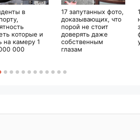
17 запутанных фото,
13 раз, 
доказывающих, что
натыкал
порой не стоит
загадочн
орые и
доверять даже
функция
еру 1
собственным
узнали в
глазам