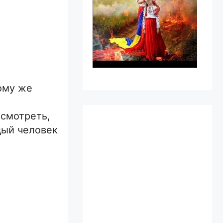
тому же
осмотреть,
дый человек