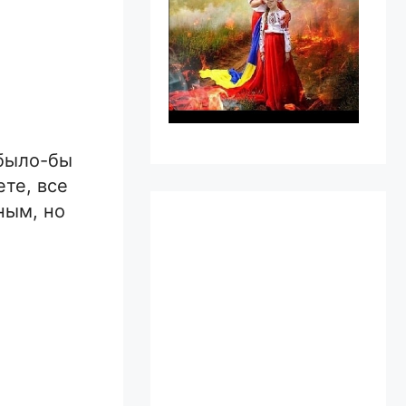
 было-бы
те, все
ным, но