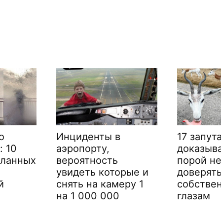
17 запутанных фото,
13 раз, 
доказывающих, что
натыкал
порой не стоит
загадочн
орые и
доверять даже
функция
еру 1
собственным
узнали в
глазам