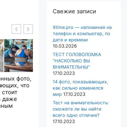
Свежие записи
Xtime.pro — напоминая на
телефон и компьютер, по
дате и времени
10.03.2026
ТЕСТ ГОЛОВОЛОМКА
“НАСКОЛЬКО ВЫ
ВНИМАТЕЛЬНЫ”
17.10.2023
когда люди
17 настолько
14 фото, показывающих,
ись на
смешных
как сильно изменился
17 ф
ые штуки, о
автомобилей, что их
мир
17.10.2023
кот
х которых
было невозможно
хули
Тест на внимательность:
 Сети
не
сможете ли вы найти
хозя
сфотографировать
всего одно отличие?
им в
17.10.2023