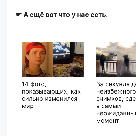
☛ А ещё вот что у нас есть:
Инциденты в
За секунду до
аэропорту,
неизбежного: 10
ак
вероятность
снимков, сделанных
я
увидеть кот
в самый
снять на кам
неожиданный
на 1 000 000
момент