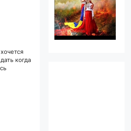
 хочется
дать когда
есь