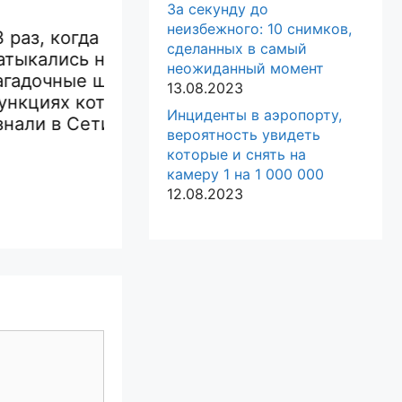
За секунду до
неизбежного: 10 снимков,
когда люди
17 настолько
сделанных в самый
ись на
смешных
неожиданный момент
17 ф
ые штуки, о
автомобилей, что их
13.08.2023
кот
х которых
было невозможно
хули
Инциденты в аэропорту,
 Сети
не
хозя
вероятность увидеть
сфотографировать
которые и снять на
им в
камеру 1 на 1 000 000
12.08.2023