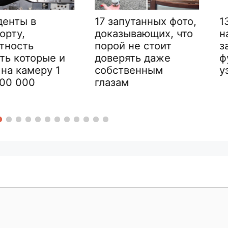
17 запутанных фото,
13 раз, 
доказывающих, что
натыкал
порой не стоит
загадочн
орые и
доверять даже
функция
еру 1
собственным
узнали в
глазам