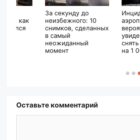
Инциденты в
За секунду до
аэропорту,
неизбежного: 10
ак
вероятность
снимков, сделанных
я
увидеть кот
в самый
снять на кам
неожиданный
на 1 000 000
момент
Оставьте комментарий
Комментарий