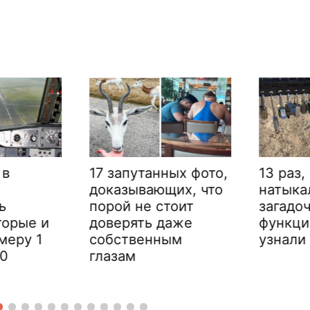
17 запутанных фото,
13 раз, 
доказывающих, что
натыкал
порой не стоит
загадочн
орые и
доверять даже
функция
еру 1
собственным
узнали в
глазам