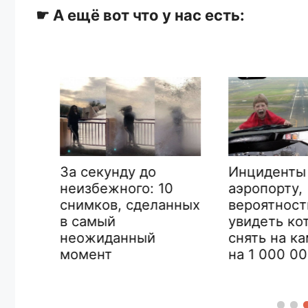
☛ А ещё вот что у нас есть:
Инциденты в
За секунду до
аэропорту,
неизбежного: 10
ак
вероятность
снимков, сделанных
я
увидеть кот
в самый
снять на кам
неожиданный
на 1 000 000
момент