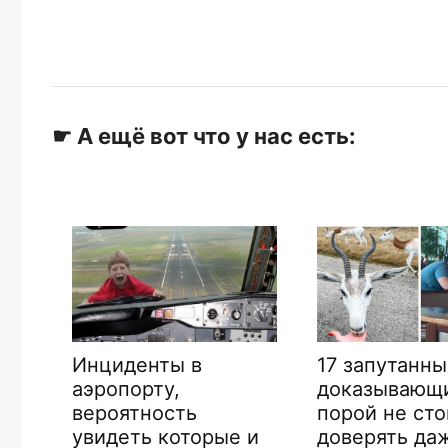
☛ А ещё вот что у нас есть:
Инциденты в
17 запутанны
аэропорту,
доказывающи
вероятность
порой не сто
ных
увидеть которые и
доверять да