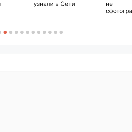
м
узнали в Сети
не
сфотогр