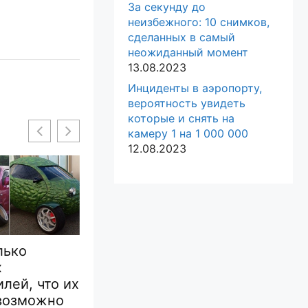
За секунду до
неизбежного: 10 снимков,
сделанных в самый
неожиданный момент
13.08.2023
Инциденты в аэропорту,
вероятность увидеть
которые и снять на
камеру 1 на 1 000 000
12.08.2023
лько
16 н
х
безу
17 фото собак,
лей, что их
кото
которые обожают
возможно
иног