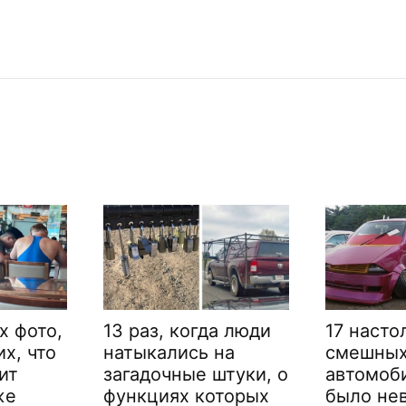
х фото,
13 раз, когда люди
17 насто
х, что
натыкались на
смешны
ит
загадочные штуки, о
автомоби
же
функциях которых
было не