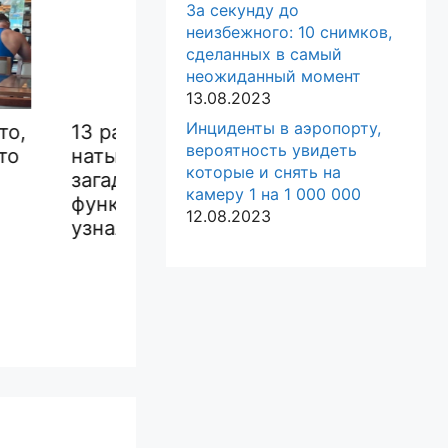
За секунду до
неизбежного: 10 снимков,
сделанных в самый
неожиданный момент
13.08.2023
Инциденты в аэропорту,
когда люди
17 настолько
вероятность увидеть
ись на
смешных
17 ф
которые и снять на
ые штуки, о
автомобилей, что их
кот
камеру 1 на 1 000 000
х которых
было невозможно
хули
12.08.2023
 Сети
не
хозя
сфотографировать
им в