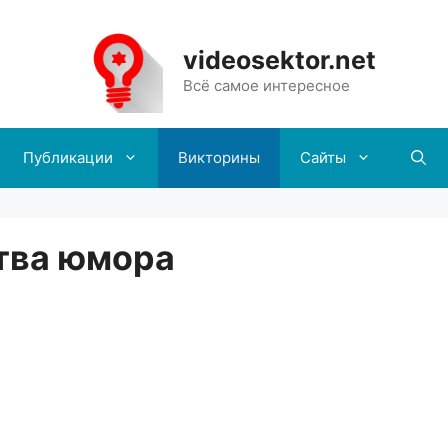
videosektor.net
Всё самое интересное
Публикации
Викторины
Сайты
ства юмора