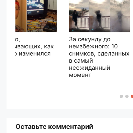
Инциденты в
За секунду до
аэропорту,
неизбежного: 10
ак
вероятность
снимков, сделанных
я
увидеть кот
в самый
снять на кам
неожиданный
на 1 000 000
момент
Оставьте комментарий