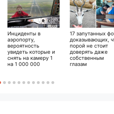
17 запутанных фото,
13 раз, 
доказывающих, что
натыкал
порой не стоит
загадочн
орые и
доверять даже
функция
еру 1
собственным
узнали в
глазам