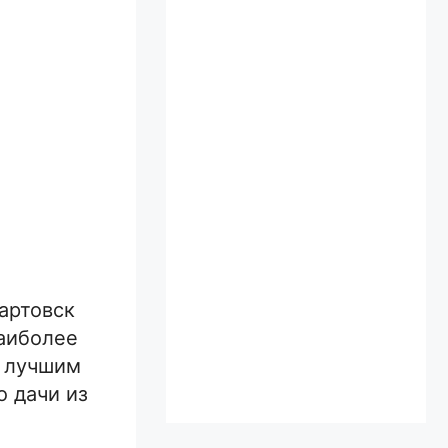
артовск
наиболее
о лучшим
о дачи из