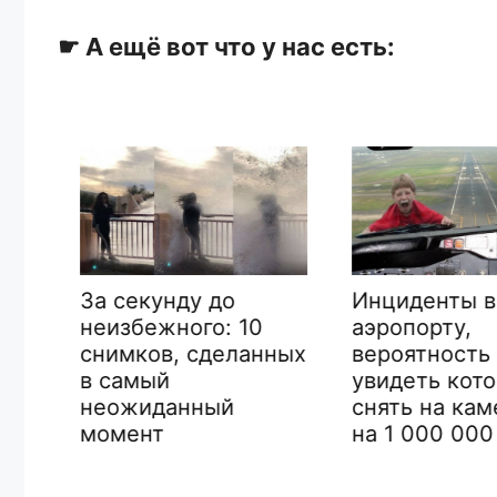
☛ А ещё вот что у нас есть:
Инциденты в
За секунду до
аэропорту,
неизбежного: 10
ак
вероятность
снимков, сделанных
я
увидеть кот
в самый
снять на кам
неожиданный
на 1 000 000
момент