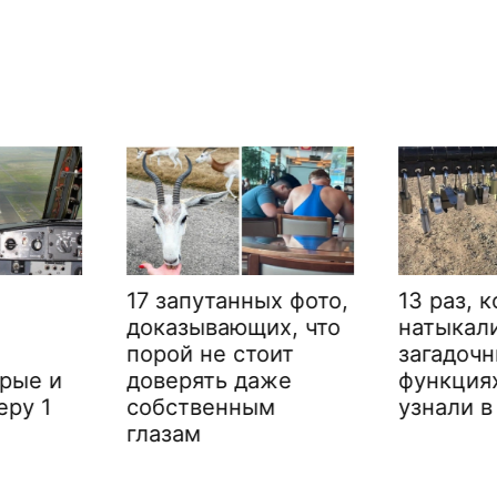
17 запутанных фото,
13 раз, 
доказывающих, что
натыкал
порой не стоит
загадочн
орые и
доверять даже
функция
еру 1
собственным
узнали в
глазам