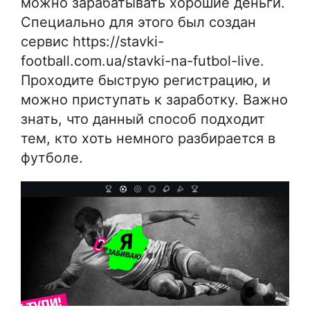
можно зарабатывать хорошие деньги.
Специально для этого был создан
сервис https://stavki-
football.com.ua/stavki-na-futbol-live.
Проходите быструю регистрацию, и
можно приступать к заработку. Важно
знать, что данный способ подходит
тем, кто хоть немного разбирается в
футболе.