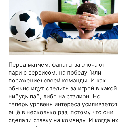
Перед матчем, фанаты заключают
пари с сервисом, на победу (или
поражение) своей команды. И как
обычно идут следить за игрой в какой
нибудь паб, либо на стадион. Но
теперь уровень интереса усиливается
ещё в несколько раз, потому что они
сделали ставку на команду. И когда их