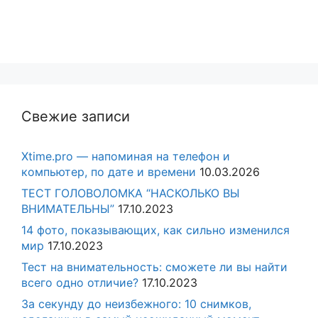
Свежие записи
Xtime.pro — напоминая на телефон и
компьютер, по дате и времени
10.03.2026
ТЕСТ ГОЛОВОЛОМКА “НАСКОЛЬКО ВЫ
ВНИМАТЕЛЬНЫ”
17.10.2023
14 фото, показывающих, как сильно изменился
мир
17.10.2023
Тест на внимательность: сможете ли вы найти
всего одно отличие?
17.10.2023
За секунду до неизбежного: 10 снимков,