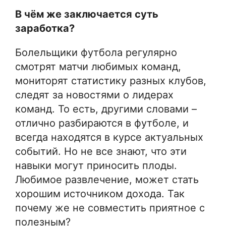
В чём же заключается суть
заработка?
Болельщики футбола регулярно
смотрят матчи любимых команд,
мониторят статистику разных клубов,
следят за новостями о лидерах
команд. То есть, другими словами –
отлично разбираются в футболе, и
всегда находятся в курсе актуальных
событий. Но не все знают, что эти
навыки могут приносить плоды.
Любимое развлечение, может стать
хорошим источником дохода. Так
почему же не совместить приятное с
полезным?