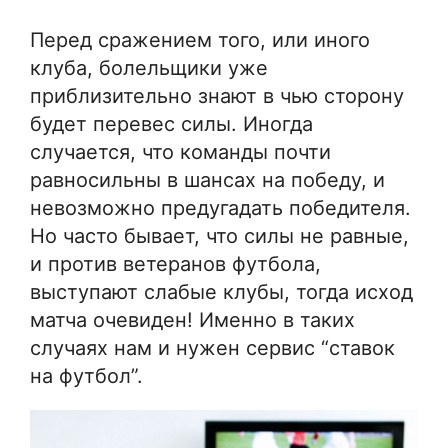
Перед сражением того, или иного
клуба, болельщики уже
приблизительно знают в чью сторону
будет перевес силы. Иногда
случается, что команды почти
равносильны в шансах на победу, и
невозможно предугадать победителя.
Но часто бывает, что силы не равные,
и против ветеранов футбола,
выступают слабые клубы, тогда исход
матча очевиден! Именно в таких
случаях нам и нужен сервис “ставок
на футбол”.