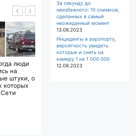
За секунду до
неизбежного: 10 снимков,
сделанных в самый
неожиданный момент
13.08.2023
Инциденты в аэропорту,
вероятность увидеть
которые и снять на
камеру 1 на 1 000 000
когда люди
17 настолько
12.08.2023
ись на
смешных
17 ф
ые штуки, о
автомобилей, что их
кот
х которых
было невозможно
хули
 Сети
не
хозя
сфотографировать
им в