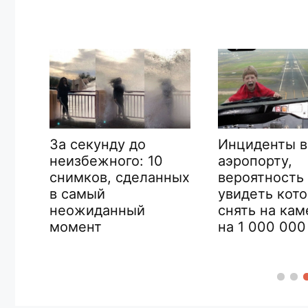
Инциденты в
За секунду до
аэропорту,
неизбежного: 10
ак
вероятность
снимков, сделанных
я
увидеть кот
в самый
снять на кам
неожиданный
на 1 000 000
момент