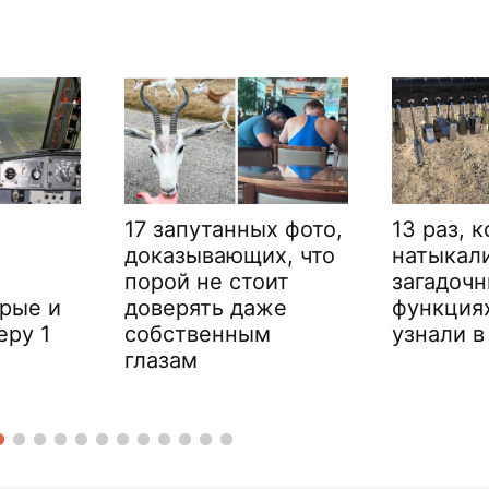
17 запутанных фото,
13 раз, 
доказывающих, что
натыкал
порой не стоит
загадочн
орые и
доверять даже
функция
еру 1
собственным
узнали в
глазам