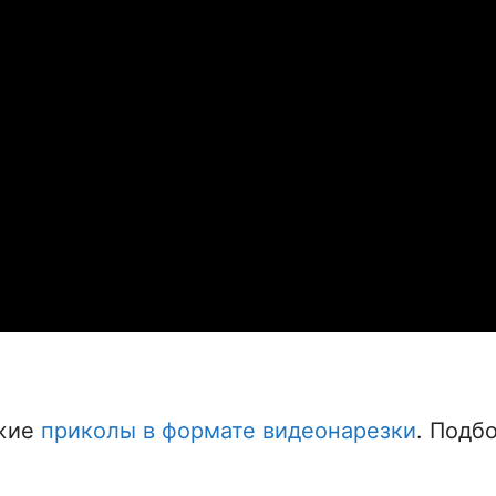
.
ежие
приколы в формате видеонарезки
. Подб